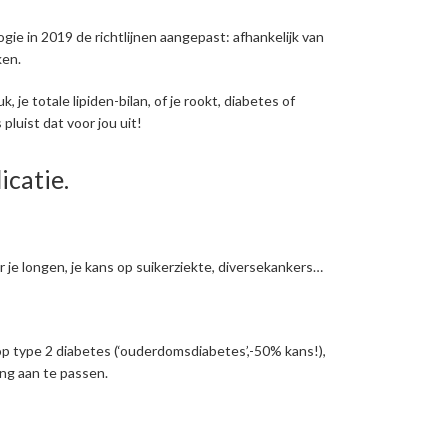
ie in 2019 de richtlijnen aangepast: afhankelijk van
ken.
, je totale lipiden-bilan, of je rookt, diabetes of
pluist dat voor jou uit!
icatie.
r je longen, je kans op suikerziekte, diversekankers…
op type 2 diabetes (‘ouderdomsdiabetes’,-50% kans!),
ng aan te passen.