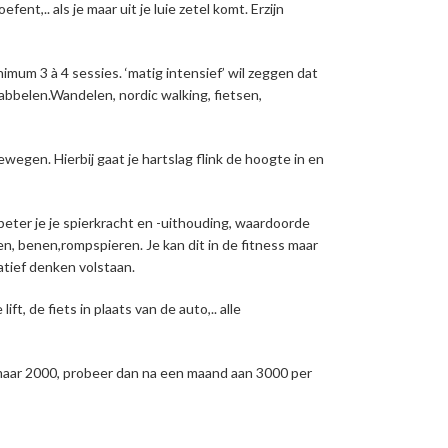
nt,.. als je maar uit je luie zetel komt. Erzijn
m 3 à 4 sessies. ‘matig intensief’ wil zeggen dat
babbelen.Wandelen, nordic walking, fietsen,
egen. Hierbij gaat je hartslag flink de hoogte in en
eter je je spierkracht en -uithouding, waardoorde
, benen,rompspieren. Je kan dit in de fitness maar
atief denken volstaan.
t, de fiets in plaats van de auto,.. alle
aar 2000, probeer dan na een maand aan 3000 per