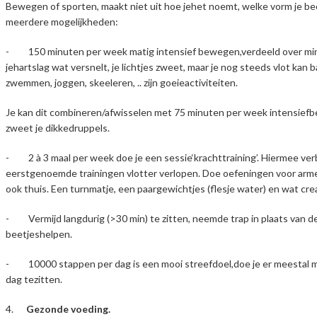
Bewegen of sporten, maakt niet uit hoe jehet noemt, welke vorm je beoefe
meerdere mogelijkheden:
- 150 minuten per week matig intensief bewegen,verdeeld over minimu
jehartslag wat versnelt, je lichtjes zweet, maar je nog steeds vlot kan 
zwemmen, joggen, skeeleren, .. zijn goeieactiviteiten.
Je kan dit combineren/afwisselen met 75 minuten per week intensiefbew
zweet je dikkedruppels.
- 2 à 3 maal per week doe je een sessie‘krachttraining’. Hiermee verb
eerstgenoemde trainingen vlotter verlopen. Doe oefeningen voor armen
ook thuis. Een turnmatje, een paargewichtjes (flesje water) en wat cre
- Vermijd langdurig (>30 min) te zitten, neemde trap in plaats van de lif
beetjeshelpen.
- 10000 stappen per dag is een mooi streefdoel,doe je er meestal m
dag tezitten.
4.
Gezonde voeding.