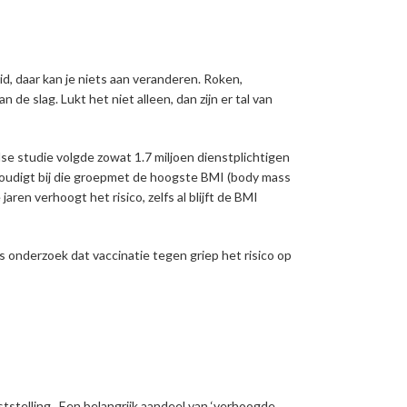
id, daar kan je niets aan veranderen. Roken,
de slag. Lukt het niet alleen, dan zijn er tal van
dse studie volgde zowat 1.7 miljoen dienstplichtigen
evoudigt bij die groepmet de hoogste BMI (body mass
ren verhoogt het risico, zelfs al blijft de BMI
 onderzoek dat vaccinatie tegen griep het risico op
tstelling.. Een belangrijk aandeel van ‘verhoogde