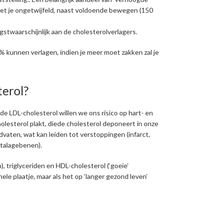
 moet je ongetwijfeld, naast voldoende bewegen (150
gstwaarschijnlijk aan de cholesterolverlagers.
% kunnen verlagen, indien je meer moet zakken zal je
terol?
 LDL-cholesterol willen we ons risico op hart- en
olesterol plakt, diede cholesterol deponeert in onze
aten, wat kan leiden tot verstoppingen (infarct,
etalagebenen).
), triglyceriden en HDL-cholesterol (‘goeie’
ele plaatje, maar als het op ‘langer gezond leven’