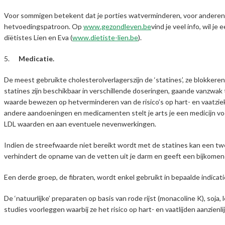
Voor sommigen betekent dat je porties watverminderen, voor anderen
hetvoedingspatroon. Op
www.gezondleven.be
vind je veel info, wil j
diëtistes Lien en Eva (
www.dietiste-lien.be
).
5.
Medicatie.
De meest gebruikte cholesterolverlagerszijn de ‘statines’, ze blokkeren
statines zijn beschikbaar in verschillende doseringen, gaande vanzwak 
waarde bewezen op hetverminderen van de risico’s op hart- en vaatziek
andere aandoeningen en medicamenten stelt je arts je een medicijn vo
LDL waarden en aan eventuele nevenwerkingen.
Indien de streefwaarde niet bereikt wordt met de statines kan een t
verhindert de opname van de vetten uit je darm en geeft een bijkomen
Een derde groep, de fibraten, wordt enkel gebruikt in bepaalde indicatie
De ‘natuurlijke’ preparaten op basis van rode rijst (monacoline K), soja, 
studies voorleggen waarbij ze het risico op hart- en vaatlijden aanzienli