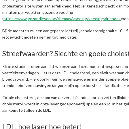
cholesterol’is te wijten aan erfelijkheid. Heb je ‘genetisch pech’, dan
minuten per week) en gezonde voeding
(
https://www.gezondleven.be/themas/voeding/voedingsdriehoek
)hoo
Bij de meesten zal een aangepaste leefstijl jecholesterolgehalte 10-15
jetoevlucht moeten nemen tot medicatie.
Streefwaarden? Slechte en goeie choles
Grote studies tonen aan dat we onze aandacht moetentoespitsen op de
vaatziektenverlagen. Het is deze LDL-cholesterol, een eiwit waaraan ch
bloedvatwand. Hierdoor krijgen we vernauwde en minder soepele bloedv
trombose)of vernauwingen (angor – pijn op de borstkas, claudicatio – 
Totale cholesterol, de som van de verschillende soorten vetten (lipiden
cholesterol, wordt in onze lever gedeponeerd) spelen een rol in het geh
aankomt telt alleen de LDL.
LDL, hoe lager hoe beter!