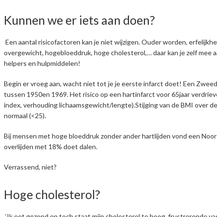
Kunnen we er iets aan doen?
Een aantal risicofactoren kan je niet wijzigen. Ouder worden, erfelijkhe
overgewicht, hogebloeddruk, hoge cholesterol,… daar kan je zelf mee aan 
helpers en hulpmiddelen!
Begin er vroeg aan, wacht niet tot je je eerste infarct doet! Een Zwee
tussen 1950en 1969. Het risico op een hartinfarct voor 65jaar verdri
index, verhouding lichaamsgewicht/lengte).Stijging van de BMI over de ja
normaal (<25).
Bij mensen met hoge bloeddruk zonder ander hartlijden vond een Noors
overlijden met 18% doet dalen.
Verrassend, niet?
Hoge cholesterol?
‘Ik eet gezond en toch staat mijn cholesterol te hoog, frustrerende vas