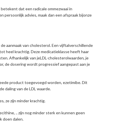
 betekent dat een radicale ommezwaai in
e een persoonlijk advies, maak dan een afspraak bijonze
 de aanmaak van cholesterol. Een vijftalverschillende
tot heel krachtig. Deze medicatieklasse heeft haar
ten. Afhankelijk van jeLDL-cholesterolwaarden, je
or, de dosering wordt progressief aangepast aan je
weede product toegevoegd worden, ezetimibe. Dit
de daling van de LDL waarde.
s, ze zijn minder krachtig.
lecithine, .. zijn nog minder sterk en kunnen geen
jk doen dalen.